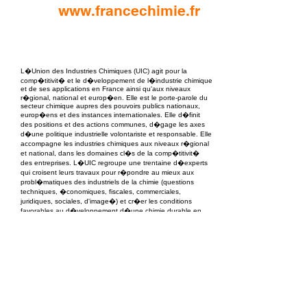
www.francechimie.fr
EPC Project Management
2021
L�Union des Industries Chimiques (UIC) agit pour la
comp�titivit� et le d�veloppement de l�industrie chimique
et de ses applications en France ainsi qu'aux niveaux
r�gional, national et europ�en. Elle est le porte-parole du
secteur chimique aupres des pouvoirs publics nationaux,
europ�ens et des instances internationales. Elle d�finit
des positions et des actions communes, d�gage les axes
d�une politique industrielle volontariste et responsable. Elle
accompagne les industries chimiques aux niveaux r�gional
et national, dans les domaines cl�s de la comp�titivit�
des entreprises. L�UIC regroupe une trentaine d�experts
qui croisent leurs travaux pour r�pondre au mieux aux
probl�matiques des industriels de la chimie (questions
techniques, �conomiques, fiscales, commerciales,
juridiques, sociales, d'image�) et cr�er les conditions
favorables au d�veloppement d�une chimie durable en
France.