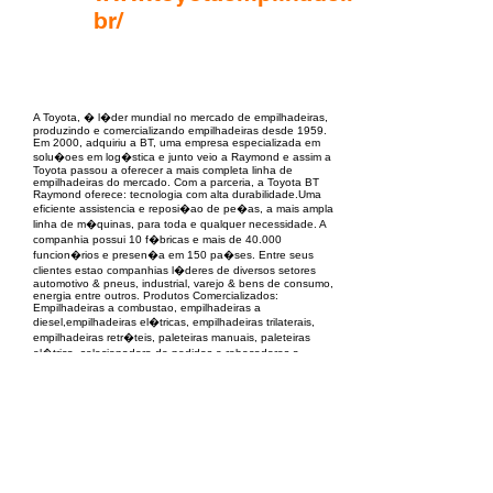
br/
EPC Project Management
2021
A Toyota, � l�der mundial no mercado de empilhadeiras,
produzindo e comercializando empilhadeiras desde 1959.
Em 2000, adquiriu a BT, uma empresa especializada em
solu�oes em log�stica e junto veio a Raymond e assim a
Toyota passou a oferecer a mais completa linha de
empilhadeiras do mercado. Com a parceria, a Toyota BT
Raymond oferece: tecnologia com alta durabilidade.Uma
eficiente assistencia e reposi�ao de pe�as, a mais ampla
linha de m�quinas, para toda e qualquer necessidade. A
companhia possui 10 f�bricas e mais de 40.000
funcion�rios e presen�a em 150 pa�ses. Entre seus
clientes estao companhias l�deres de diversos setores
automotivo & pneus, industrial, varejo & bens de consumo,
energia entre outros. Produtos Comercializados:
Empilhadeiras a combustao, empilhadeiras a
diesel,empilhadeiras el�tricas, empilhadeiras trilaterais,
empilhadeiras retr�teis, paleteiras manuais, paleteiras
el�trica, selecionadora de pedidos e rebocadores a
combustao e el�tricos.