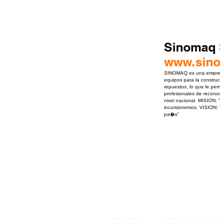
Sinomaq 
www.sin
SINOMAQ es una empresa 
equipos para la construc
repuestos, lo que le pe
profesionales de recono
nivel nacional. MISION: 
incursionemos. VISION: 
pa�s"
ro Events Group s.r.o.Staré Město,