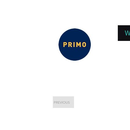
EPC 2026
EPC Presnetations 2026
How
W
PREVIOUS