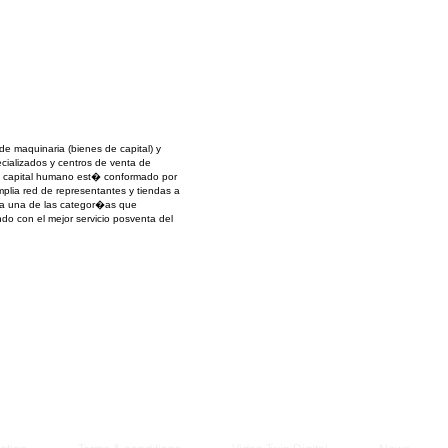
Managem
2021
 maquinaria (bienes de capital) y
ecializados y centros de venta de
 Su capital humano est� conformado por
lia red de representantes y tiendas a
cada una de las categor�as que
do con el mejor servicio posventa del