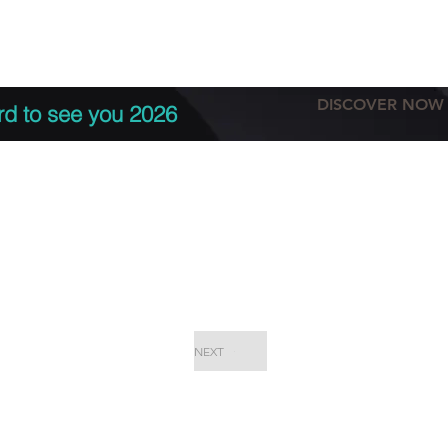
tation
Terms & conditions
More
DISCOVER NOW
rd to see you 2026
NEXT
EPC Proje