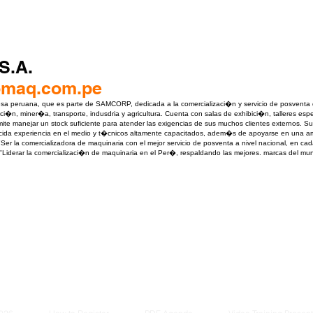
S.A.
omaq.com.pe
peruana, que es parte de SAMCORP, dedicada a la comercializaci�n y servicio de posventa de
ci�n, miner�a, transporte, indusdria y agricultura. Cuenta con salas de exhibici�n, talleres esp
rmite manejar un stock suficiente para atender las exigencias de sus muchos clientes externos.
cida experiencia en el medio y t�cnicos altamente capacitados, adem�s de apoyarse en una amp
"Ser la comercializadora de maquinaria con el mejor servicio de posventa a nivel nacional, en 
"Liderar la comercializaci�n de maquinaria en el Per�, respaldando las mejores. marcas del mun