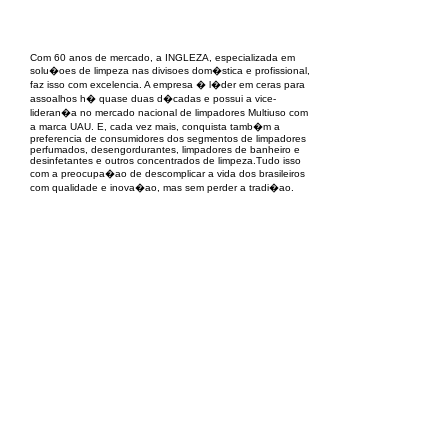
EPC Project Management
2021
Com 60 anos de mercado, a INGLEZA, especializada em
solu�oes de limpeza nas divisoes dom�stica e profissional,
faz isso com excelencia. A empresa � l�der em ceras para
assoalhos h� quase duas d�cadas e possui a vice-
lideran�a no mercado nacional de limpadores Multiuso com
a marca UAU. E, cada vez mais, conquista tamb�m a
preferencia de consumidores dos segmentos de limpadores
perfumados, desengordurantes, limpadores de banheiro e
desinfetantes e outros concentrados de limpeza.Tudo isso
com a preocupa�ao de descomplicar a vida dos brasileiros
com qualidade e inova�ao, mas sem perder a tradi�ao.