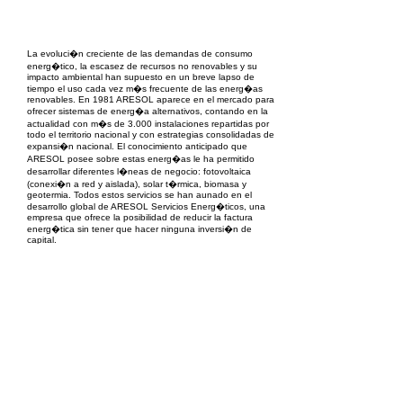
EPC Project Management
2021
La evoluci�n creciente de las demandas de consumo
energ�tico, la escasez de recursos no renovables y su
impacto ambiental han supuesto en un breve lapso de
tiempo el uso cada vez m�s frecuente de las energ�as
renovables. En 1981 ARESOL aparece en el mercado para
ofrecer sistemas de energ�a alternativos, contando en la
actualidad con m�s de 3.000 instalaciones repartidas por
todo el territorio nacional y con estrategias consolidadas de
expansi�n nacional. El conocimiento anticipado que
ARESOL posee sobre estas energ�as le ha permitido
desarrollar diferentes l�neas de negocio: fotovoltaica
(conexi�n a red y aislada), solar t�rmica, biomasa y
geotermia. Todos estos servicios se han aunado en el
desarrollo global de ARESOL Servicios Energ�ticos, una
empresa que ofrece la posibilidad de reducir la factura
energ�tica sin tener que hacer ninguna inversi�n de
capital.