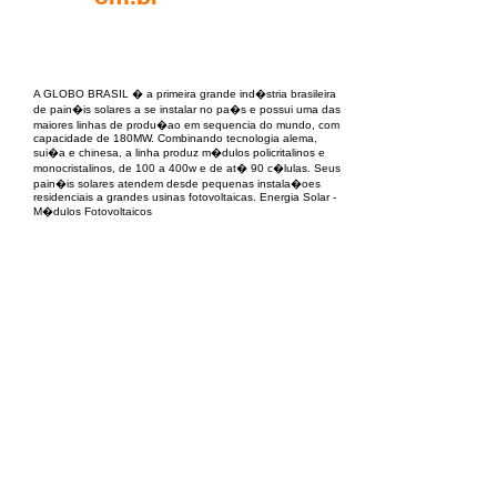
EPC Project Management
2021
A GLOBO BRASIL � a primeira grande ind�stria brasileira
de pain�is solares a se instalar no pa�s e possui uma das
maiores linhas de produ�ao em sequencia do mundo, com
capacidade de 180MW. Combinando tecnologia alema,
sui�a e chinesa, a linha produz m�dulos policritalinos e
monocristalinos, de 100 a 400w e de at� 90 c�lulas. Seus
pain�is solares atendem desde pequenas instala�oes
residenciais a grandes usinas fotovoltaicas. Energia Solar -
M�dulos Fotovoltaicos