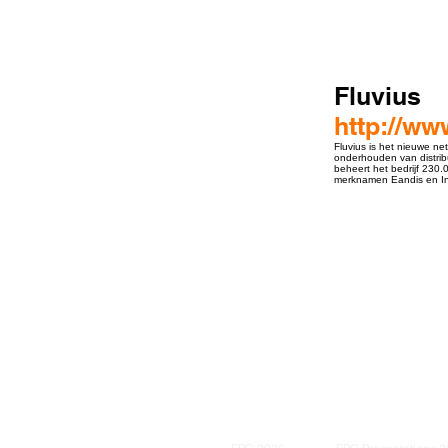
Fluvius
http://ww
Fluvius is het nieuwe net
onderhouden van distribut
beheert het bedrijf 230.
merknamen Eandis en Infr
ro Events Group s.r.o.Staré Město,