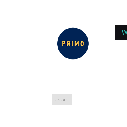
EPC 2026
EPC Presnetations 2026
How
W
PREVIOUS