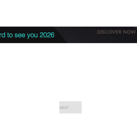
tation
Terms & conditions
More
DISCOVER NOW
rd to see you 2026
NEXT
EPC Proje