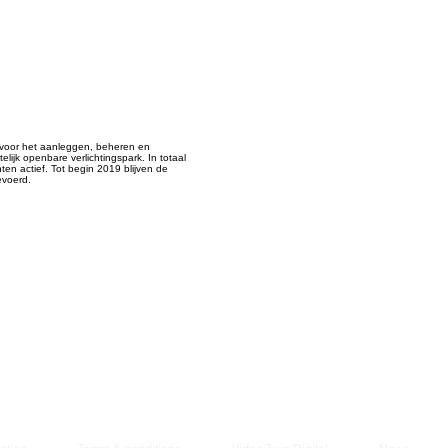
Managem
2021
ijk voor het aanleggen, beheren en
elijk openbare verlichtingspark. In totaal
ten actief. Tot begin 2019 blijven de
evoerd.