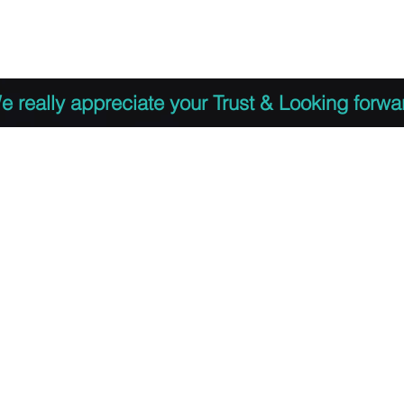
 to Register
PDF Agenda
Video Training Presen
e really appreciate your Trust & Looking forwa