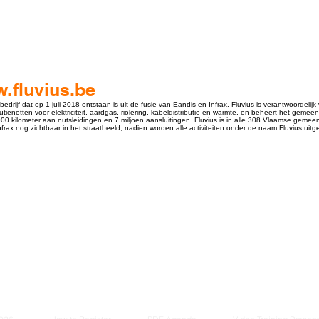
w.fluvius.be
bedrijf dat op 1 juli 2018 ontstaan is uit de fusie van Eandis en Infrax. Fluvius is verantwoordel
ienetten voor elektriciteit, aardgas, riolering, kabeldistributie en warmte, en beheert het gemeent
000 kilometer aan nutsleidingen en 7 miljoen aansluitingen. Fluvius is in alle 308 Vlaamse gemeen
ax nog zichtbaar in het straatbeeld, nadien worden alle activiteiten onder de naam Fluvius uitg