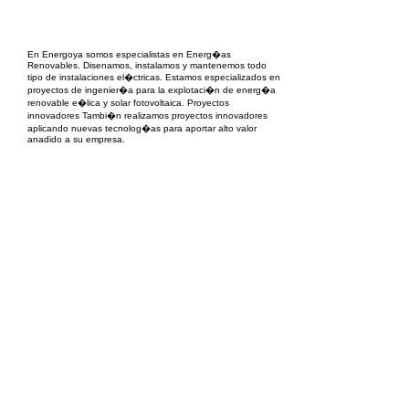
EPC Project Management
2021
En Energoya somos especialistas en Energ�as
Renovables. Disenamos, instalamos y mantenemos todo
tipo de instalaciones el�ctricas. Estamos especializados en
proyectos de ingenier�a para la explotaci�n de energ�a
renovable e�lica y solar fotovoltaica. Proyectos
innovadores Tambi�n realizamos proyectos innovadores
aplicando nuevas tecnolog�as para aportar alto valor
anadido a su empresa.