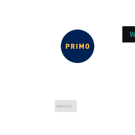
EPC 2026
EPC Presnetations 2026
How
W
PREVIOUS