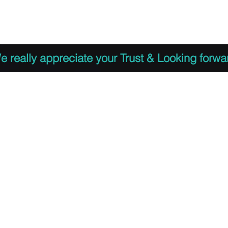
 to Register
PDF Agenda
Video Training Presen
e really appreciate your Trust & Looking forwa