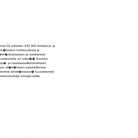
Managem
2021
enia Oy palvelee 430 000 kotitalous- ja
hk�verkon toimivuudesta ja
�hk�nkulutuksen ja toimitamme
Tavoitteemme on edist�� Suomen
mp�- ja maakaasuliiketoimintaan
an yll�tt�minen palvelullamme.
luidemme kehitt�misess� kuuntelemme
eluntuottaja energia-alalla.