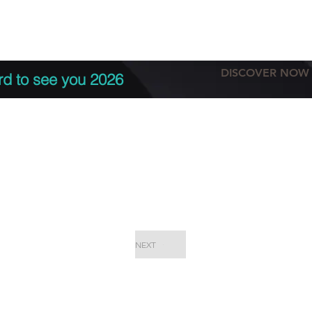
tation
Terms & conditions
More
DISCOVER NOW
rd to see you 2026
NEXT
EPC Proje