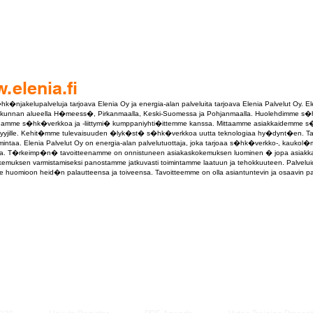
.elenia.fi
�njakelupalveluja tarjoava Elenia Oy ja energia-alan palveluita tarjoava Elenia Palvelut Oy. El
dan kunnan alueella H�meess�, Pirkanmaalla, Keski-Suomessa ja Pohjanmaalla. Huolehdimme s�
nnamme s�hk�verkkoa ja -liittymi� kumppaniyhti�ittemme kanssa. Mittaamme asiakkaidemme s
yyjille. Kehit�mme tulevaisuuden �lyk�st� s�hk�verkkoa uutta teknologiaa hy�dynt�en. 
ntaa. Elenia Palvelut Oy on energia-alan palvelutuottaja, joka tarjoaa s�hk�verkko-, kaukol�
lua. T�rkeimp�n� tavoitteenamme on onnistuneen asiakaskokemuksen luominen � jopa asiakka
kemuksen varmistamiseksi panostamme jatkuvasti toimintamme laatuun ja tehokkuuteen. Palve
 huomioon heid�n palautteensa ja toiveensa. Tavoitteemme on olla asiantuntevin ja osaavin palv