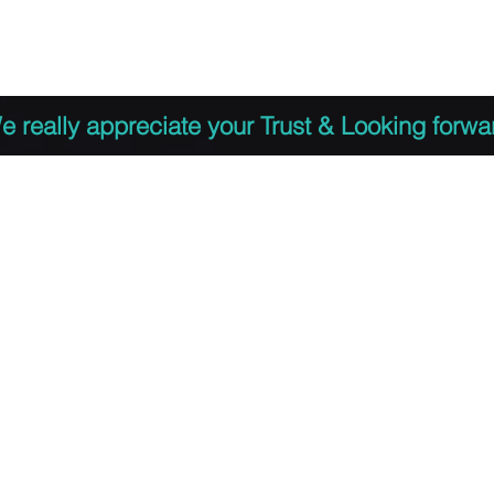
 to Register
PDF Agenda
Video Training Presen
e really appreciate your Trust & Looking forwa