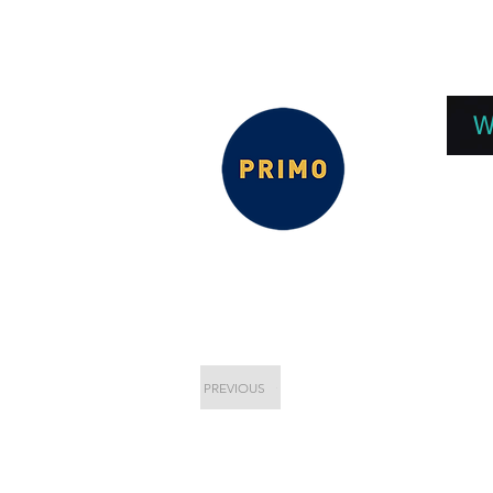
EPC 2026
EPC Presnetations 2026
How
W
PREVIOUS