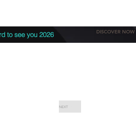
tation
Terms & conditions
More
DISCOVER NOW
rd to see you 2026
NEXT
EPC Proje