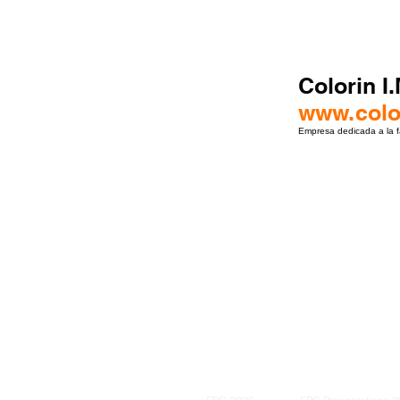
Colorin I
www.colo
Empresa dedicada a la fa
ro Events Group s.r.o.Staré Město,