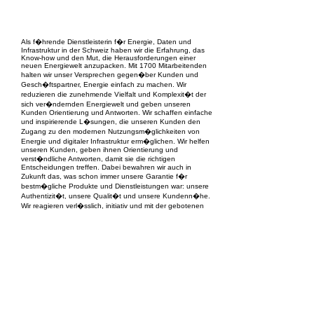
EPC Project Management
2021
Als f�hrende Dienstleisterin f�r Energie, Daten und
Infrastruktur in der Schweiz haben wir die Erfahrung, das
Know-how und den Mut, die Herausforderungen einer
neuen Energiewelt anzupacken. Mit 1700 Mitarbeitenden
halten wir unser Versprechen gegen�ber Kunden und
Gesch�ftspartner, Energie einfach zu machen. Wir
reduzieren die zunehmende Vielfalt und Komplexit�t der
sich ver�ndernden Energiewelt und geben unseren
Kunden Orientierung und Antworten. Wir schaffen einfache
und inspirierende L�sungen, die unseren Kunden den
Zugang zu den modernen Nutzungsm�glichkeiten von
Energie und digitaler Infrastruktur erm�glichen. Wir helfen
unseren Kunden, geben ihnen Orientierung und
verst�ndliche Antworten, damit sie die richtigen
Entscheidungen treffen. Dabei bewahren wir auch in
Zukunft das, was schon immer unsere Garantie f�r
bestm�gliche Produkte und Dienstleistungen war: unsere
Authentizit�t, unsere Qualit�t und unsere Kundenn�he.
Wir reagieren verl�sslich, initiativ und mit der gebotenen
Verantwortung f�r unsere Gesellschaft und Umwelt.