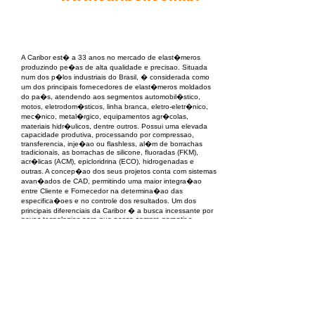
EPC Project Management
2021
A Caribor est� a 33 anos no mercado de elast�meros
produzindo pe�as de alta qualidade e precisao. Situada
num dos p�los industriais do Brasil, � considerada como
um dos principais fornecedores de elast�meros moldados
do pa�s, atendendo aos segmentos automobil�stico,
motos, eletrodom�sticos, linha branca, eletro-eletr�nico,
mec�nico, metal�rgico, equipamentos agr�colas,
materiais hidr�ulicos, dentre outros. Possui uma elevada
capacidade produtiva, processando por compressao,
transferencia, inje�ao ou flashless, al�m de borrachas
tradicionais, as borrachas de silicone, fluoradas (FKM),
acr�licas (ACM), epicloridrina (ECO), hidrogenadas e
outras. A concep�ao dos seus projetos conta com sistemas
avan�ados de CAD, permitindo uma maior integra�ao
entre Cliente e Fornecedor na determina�ao das
especifica�oes e no controle dos resultados. Um dos
principais diferenciais da Caribor � a busca incessante por
novas tecnologias para que possa sempre garantir a
qualidade dos seus produtos.