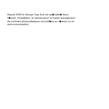
EPC Project Management
2021
Depuis 2006 le Groupe Cap Sud est sp�cialis� dans
l'�tude, l'installation, la maintenance et l'asset management
de centrales photovoltaiques raccord�es au r�seau ou en
autoconsommation.