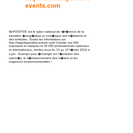
events.com
EPC Project Management
2021
BePOSITIVE est le salon national de r�f�rence de la
transition �nerg�tique et num�rique des b�timents et
des territoires. Toutes les informations sur
http://www.bepositive-events.com/ Comme nos 500
exposants et marques et 30 000 professionnels nationaux
et internationaux, rendez-vous du 13 au 15 f�vrier 2019 a
Lyon - Eurexpo pour �changer sur l'�volution des
march�s, le d�cloisonnement des m�tiers et les
exigences environnementales !