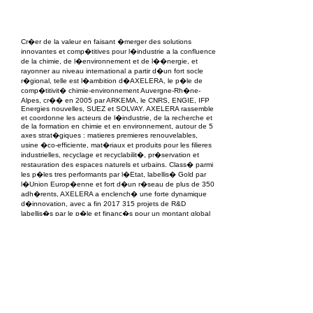
EPC Project Management
2021
Cr�er de la valeur en faisant �merger des solutions
innovantes et comp�titives pour l�industrie a la confluence
de la chimie, de l�environnement et de l��nergie, et
rayonner au niveau international a partir d�un fort socle
r�gional, telle est l�ambition d�AXELERA, le p�le de
comp�titivit� chimie-environnement Auvergne-Rh�ne-
Alpes, cr�� en 2005 par ARKEMA, le CNRS, ENGIE, IFP
Energies nouvelles, SUEZ et SOLVAY. AXELERA rassemble
et coordonne les acteurs de l�industrie, de la recherche et
de la formation en chimie et en environnement, autour de 5
axes strat�giques : matieres premieres renouvelables,
usine �co-efficiente, mat�riaux et produits pour les filieres
industrielles, recyclage et recyclabilit�, pr�servation et
restauration des espaces naturels et urbains. Class� parmi
les p�les tres performants par l�Etat, labellis� Gold par
l�Union Europ�enne et fort d�un r�seau de plus de 350
adh�rents, AXELERA a enclench� une forte dynamique
d�innovation, avec a fin 2017 315 projets de R&D
labellis�s par le p�le et financ�s pour un montant global
de 880 M�.