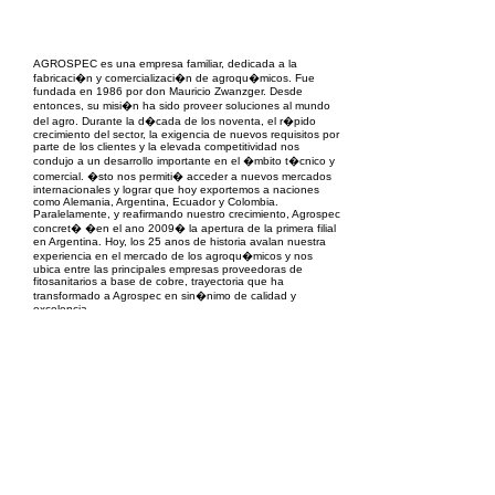
EPC Project Management
2021
AGROSPEC es una empresa familiar, dedicada a la
fabricaci�n y comercializaci�n de agroqu�micos. Fue
fundada en 1986 por don Mauricio Zwanzger. Desde
entonces, su misi�n ha sido proveer soluciones al mundo
del agro. Durante la d�cada de los noventa, el r�pido
crecimiento del sector, la exigencia de nuevos requisitos por
parte de los clientes y la elevada competitividad nos
condujo a un desarrollo importante en el �mbito t�cnico y
comercial. �sto nos permiti� acceder a nuevos mercados
internacionales y lograr que hoy exportemos a naciones
como Alemania, Argentina, Ecuador y Colombia.
Paralelamente, y reafirmando nuestro crecimiento, Agrospec
concret� �en el ano 2009� la apertura de la primera filial
en Argentina. Hoy, los 25 anos de historia avalan nuestra
experiencia en el mercado de los agroqu�micos y nos
ubica entre las principales empresas proveedoras de
fitosanitarios a base de cobre, trayectoria que ha
transformado a Agrospec en sin�nimo de calidad y
excelencia.