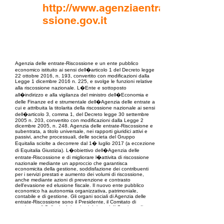
http://www.agenziaentraterisco
ssione.gov.it
EPC Project Management
2021
Agenzia delle entrate-Riscossione e un ente pubblico
economico istituito ai sensi dell�articolo 1 del Decreto legge
22 ottobre 2016, n. 193, convertito con modificazioni dalla
Legge 1 dicembre 2016 n. 225, e svolge le funzioni relative
alla riscossione nazionale. L�Ente e sottoposto
all�indirizzo e alla vigilanza del ministro dell�Economia e
delle Finanze ed e strumentale dell�Agenzia delle entrate a
cui e attribuita la titolarita della riscossione nazionale ai sensi
dell�articolo 3, comma 1, del Decreto legge 30 settembre
2005 n. 203, convertito con modificazioni dalla Legge 2
dicembre 2005, n. 248. Agenzia delle entrate-Riscossione e
subentrata, a titolo universale, nei rapporti giuridici attivi e
passivi, anche processuali, delle societa del Gruppo
Equitalia sciolte a decorrere dal 1� luglio 2017 (a eccezione
di Equitalia Giustizia). L�obiettivo dell�Agenzia delle
entrate-Riscossione e di migliorare l�attivita di riscossione
nazionale mediante un approccio che garantisca
economicita della gestione, soddisfazione dei contribuenti
per i servizi prestati e aumento dei volumi di riscossione,
anche mediante azioni di prevenzione e contrasto
dell'evasione ed elusione fiscale. Il nuovo ente pubblico
economico ha autonomia organizzativa, patrimoniale,
contabile e di gestione. Gli organi sociali di Agenzia delle
entrate-Riscossione sono il Presidente, il Comitato di
gestione e il Collegio dei revisori dei conti. Il Comitato di
gestione e composto dal Direttore dell�Agenzia delle
entrate in qualita di Presidente dell�ente e da due