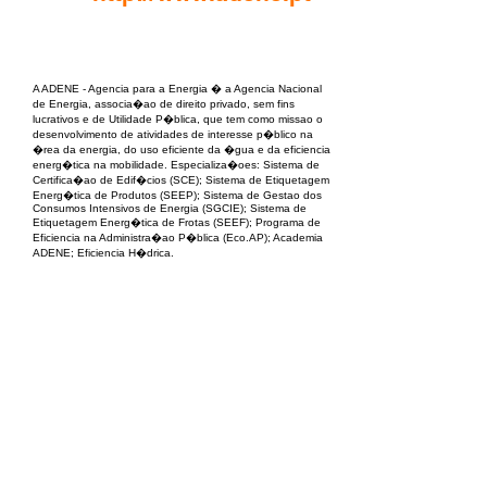
EPC Project Management
2021
A ADENE - Agencia para a Energia � a Agencia Nacional
de Energia, associa�ao de direito privado, sem fins
lucrativos e de Utilidade P�blica, que tem como missao o
desenvolvimento de atividades de interesse p�blico na
�rea da energia, do uso eficiente da �gua e da eficiencia
energ�tica na mobilidade. Especializa�oes: Sistema de
Certifica�ao de Edif�cios (SCE); Sistema de Etiquetagem
Energ�tica de Produtos (SEEP); Sistema de Gestao dos
Consumos Intensivos de Energia (SGCIE); Sistema de
Etiquetagem Energ�tica de Frotas (SEEF); Programa de
Eficiencia na Administra�ao P�blica (Eco.AP); Academia
ADENE; Eficiencia H�drica.